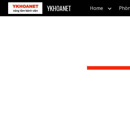
YKHOANET
Home
Phòn
Sk