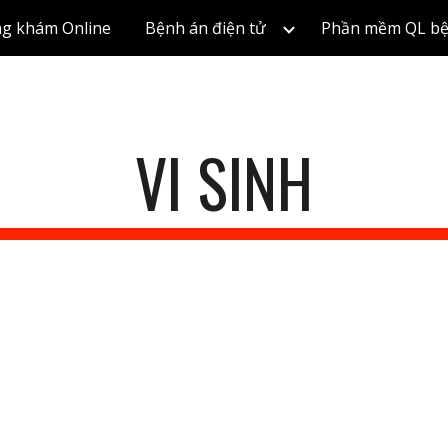
g khám Online
Bệnh án điện tử
Phần mềm QL bệ
ip to main content
Skip to navigat
VI SINH